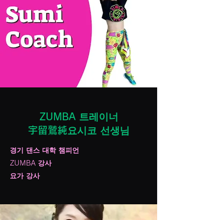
ZUMBA 트레이너
宇留鷲純요시코 선생님
경기 댄스 대학 챔피언
ZUMBA 강사
요가 강사