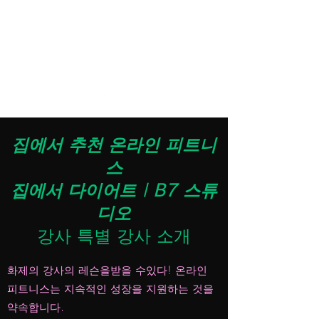
추천 인기 코치 /
하즈키 리에
/
河原井미사
/
TIHALU
/
宇留鷲純요시코
/
히 봐 요시코
/
음산
야스나리
B7Studio.info@gmail.com
집에서 추천 온라인 피트니
스
집에서 다이어트 | B7 스튜
디오
강사 특별 강사 소개
화제의 강사의 레슨을받을 수있다! 온라인
피트니스는 지속적인 성장을 지원하는 것을
약속합니다.