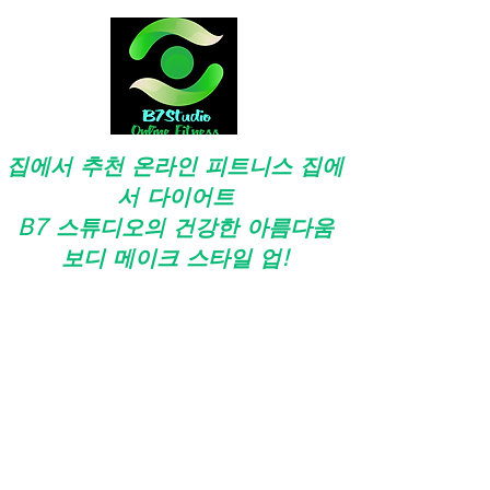
집에서 추천
온라인 피트니스 집에
서 다이어트
B7 스튜디오의 건강한 아름다움
보디 메이크 스타일 업!
온라인 피트니스
/ 예쁜 히프 / 예쁜 각선미 / 예
쁜 바디 / 교육 / 유산소 운동 / 체질 개선
집에서 다이어트
/ 지방 연소 / 비만 예방 / 개호
예방 / 건강 영양 세미나 / 식사지도
집에서 근육 트레이닝
/ 스트레칭 /
복숭아 엉덩
이 교육
/
ZUMBA
/
요가
/
훌라
/
개호 예방 운
동