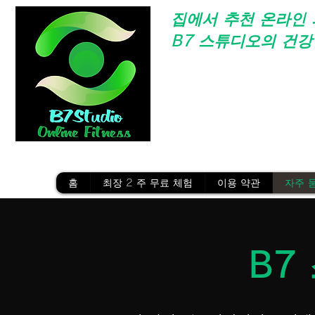
집에서 추천
온라인 
B7 스튜디오의 건강
온라인 피트니스
/ 예쁜 히프 /
집에서 다이어트
/ 지방 연소 
집에서 근육 트레이닝
/ 스트레
추천 인기 코치 /
하즈키 리에
홈
최장 2 주 무료 체험
이용 약관
자주 
B7