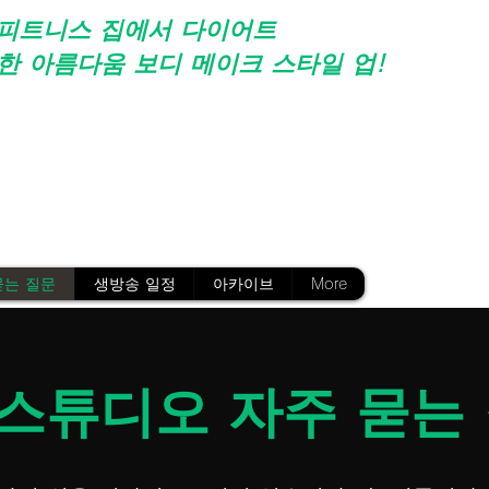
피트니스 집에서 다이어트
한 아름다움 보디 메이크 스타일 업!
 예쁜 각선미 / 예쁜 바디 / 교육 / 유산소 운동 / 체질 개선
/ 비만 예방 / 개호 예방 / 건강 영양 세미나 / 식사지도
칭 /
복숭아 엉덩이 교육
/
ZUMBA
/
요가
/
훌라
/
개호 예방 운동
/
河原井미사
/
TIHALU
/
宇留鷲純요시코
/
히 봐 요시코
/
음산 야스
묻는 질문
생방송 일정
아카이브
More
 스튜디오 자주 묻는